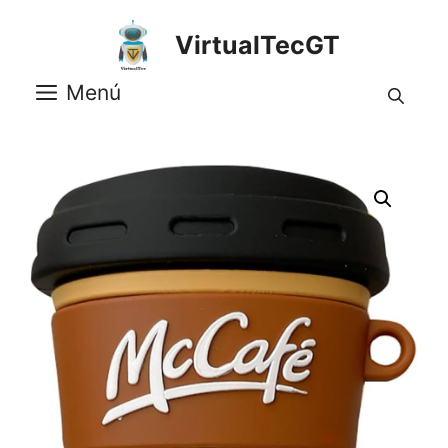
Saltar
al
VirtualTecGT
contenido
Menú