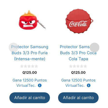
Protector Samsung
Protector Samsung
Buds 3/3 Pro Furia
Buds 3/3 Pro Coca
(Intensa-mente)
Cola Tapa
0
0
Q
125.00
Q
125.00
d
d
e
e
Gana
12500
Puntos
Gana
12500
Puntos
5
5
VirtualTec.
VirtualTec.
Añadir al carrito
Añadir al carrito