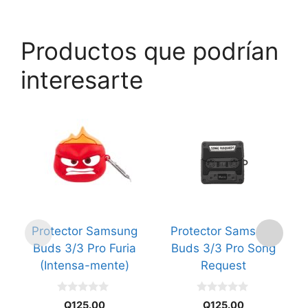
Productos que podrían
interesarte
Protector Samsung
Protector Samsung
Buds 3/3 Pro Furia
Buds 3/3 Pro Song
(Intensa-mente)
Request
0
0
Q
125.00
Q
125.00