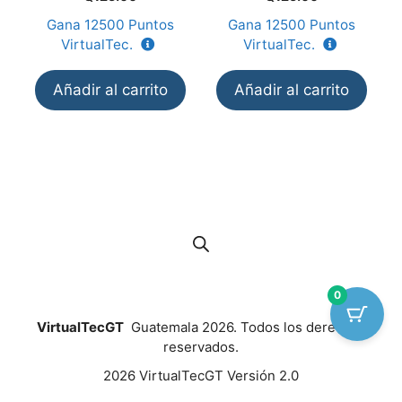
d
d
e
e
Gana
12500
Puntos
Gana
12500
Puntos
5
5
VirtualTec.
VirtualTec.
Añadir al carrito
Añadir al carrito
0
VirtualTecGT
Guatemala 2026. Todos los derechos
reservados.
2026 VirtualTecGT Versión 2.0