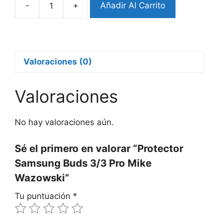
-
+
Añadir Al Carrito
Protector
Samsung
Buds
3/3
Pro
Valoraciones (0)
Mike
Wazowski
Valoraciones
cantidad
No hay valoraciones aún.
Sé el primero en valorar “Protector
Samsung Buds 3/3 Pro Mike
Wazowski”
Tu puntuación
*