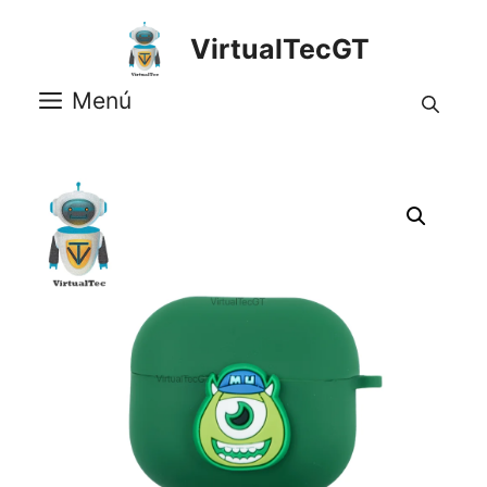
Saltar
al
VirtualTecGT
contenido
Menú