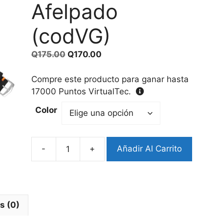
Afelpado
(codVG)
El
El
Q
175.00
Q
170.00
precio
precio
original
actual
Compre este producto para ganar hasta
era:
es:
17000
Puntos VirtualTec.
Q175.00.
Q170.00.
Color
-
+
Añadir Al Carrito
Pulsera
Cuero
Afelpado
(codVG)
cantidad
s (0)