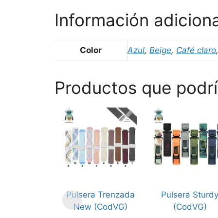
Información adiciona
Color
Azul
,
Beige
,
Café claro
Productos que podrí
Este
Este
producto
producto
tiene
tiene
múltiples
múltiples
variantes.
variantes.
Las
Las
opciones
opciones
Pulsera Trenzada
Pulsera Sturd
se
se
New (CodVG)
(CodVG)
pueden
pueden