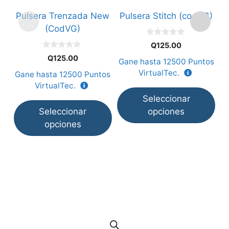
opciones
opciones
o
Pulsera Trenzada New
Pulsera Stitch (codVG)
P
se
se
s
(CodVG)
pueden
pueden
p
0
elegir
elegir
el
Q
125.00
d
0
e
en
en
e
Q
125.00
Gane hasta
12500
Puntos
G
d
5
e
la
la
la
VirtualTec.
Gane hasta
12500
Puntos
5
página
página
p
VirtualTec.
de
de
d
Seleccionar
producto
producto
p
Seleccionar
opciones
opciones