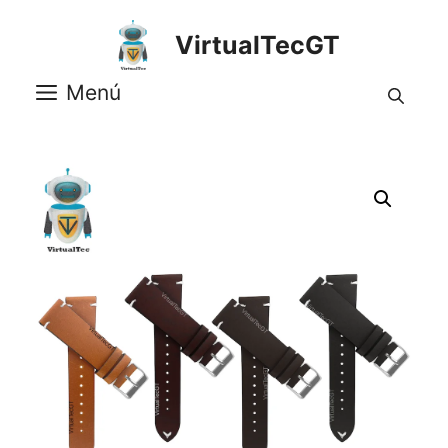
Saltar
al
VirtualTecGT
contenido
Menú