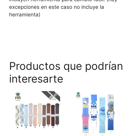
excepciones en este caso no incluye la
herramienta)
Productos que podrían
interesarte
Este
Este
Es
producto
producto
p
tiene
tiene
ti
múltiples
múltiples
mú
variantes.
variantes.
va
Las
Las
L