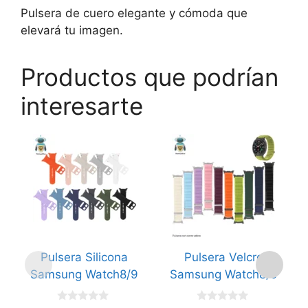
Pulsera de cuero elegante y cómoda que
elevará tu imagen.
Productos que podrían
interesarte
Este
Este
Es
producto
producto
p
tiene
tiene
ti
múltiples
múltiples
mú
variantes.
variantes.
va
Las
Las
L
opciones
opciones
o
Pulsera Silicona
Pulsera Velcro
P
se
se
s
Samsung Watch8/9
Samsung Watch8/9
pueden
pueden
p
elegir
elegir
el