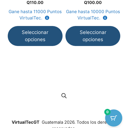
0
0
en
en
e
Q
110.00
Q
100.00
d
d
e
e
la
la
la
Gane hasta
11000
Puntos
Gane hasta
10000
Puntos
G
5
5
página
página
p
VirtualTec.
VirtualTec.
de
de
d
producto
producto
p
Seleccionar
Seleccionar
opciones
opciones
0
VirtualTecGT
Guatemala 2026. Todos los derechos