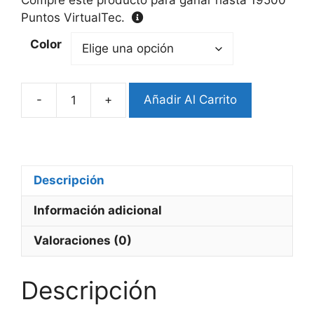
Puntos VirtualTec.
Color
-
+
Añadir Al Carrito
Pulsera
Cuero
Samsung
Watch8/9
cantidad
Descripción
Información adicional
Valoraciones (0)
Descripción