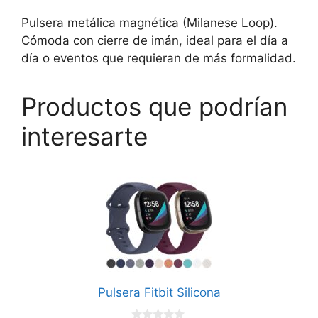
Pulsera metálica magnética (Milanese Loop).
Cómoda con cierre de imán, ideal para el día a
día o eventos que requieran de más formalidad.
Productos que podrían
interesarte
Este
producto
tiene
múltiples
variantes.
Las
opciones
Pulsera Fitbit Silicona
se
pueden