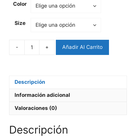
Color
Size
-
+
Añadir Al Carrito
Pulsera
Fitbit
Milanese
Loop
cantidad
Descripción
Información adicional
Valoraciones (0)
Descripción