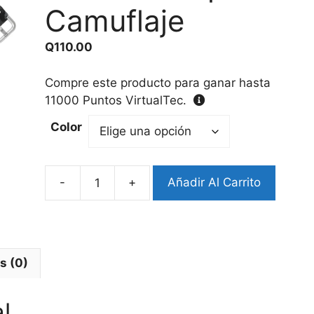
Camuflaje
Q
110.00
Compre este producto para ganar hasta
11000
Puntos VirtualTec.
Color
-
+
Añadir Al Carrito
Pulsera
Media
Luna
Estampada
Camuflaje
s (0)
cantidad
l