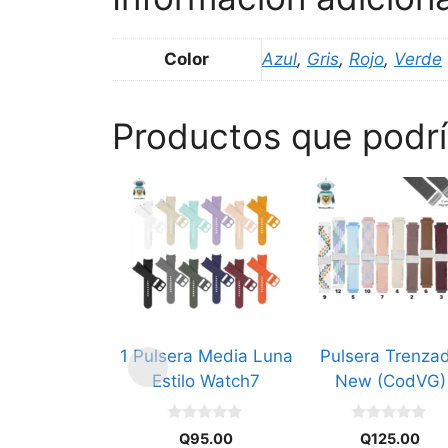
Color
Azul
,
Gris
,
Rojo
,
Verde
Productos que podrí
Este
Este
producto
producto
tiene
tiene
múltiples
múltiples
variantes.
variantes.
Las
Las
opciones
opciones
1 Pulsera Media Luna
Pulsera Trenza
se
se
Estilo Watch7
New (CodVG)
pueden
pueden
elegir
elegir
0
0
en
en
Q
95.00
Q
125.00
d
d