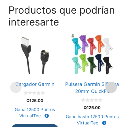
Productos que podrían
interesarte
Este
Es
producto
p
tiene
ti
múltiples
mú
variantes.
va
Las
L
opciones
o
Cargador Garmin
Pulsera Garmin Silicona
P
se
s
20mm QuickFit
pueden
p
0
elegir
el
Q
125.00
d
0
e
en
e
Q
125.00
Gana
12500
Puntos
d
5
e
la
la
VirtualTec.
Gane hasta
12500
Puntos
G
5
página
p
VirtualTec.