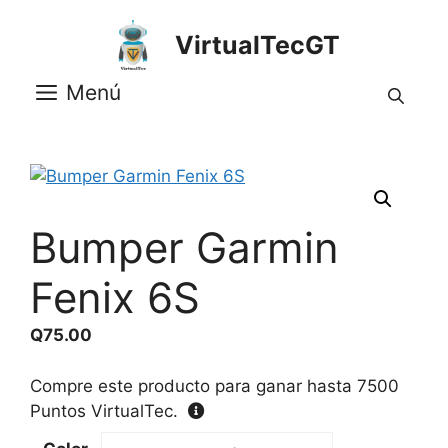
Saltar
al
VirtualTecGT
contenido
Menú
Bumper Garmin
Fenix 6S
Q
75.00
Compre este producto para ganar hasta
7500
Puntos VirtualTec.