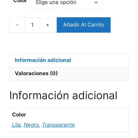
Color
-
+
Añadir Al Carrito
Bumper
Garmin
Fenix
6S
cantidad
Información adicional
Valoraciones (0)
Información adicional
Color
Lila
,
Negro
,
Transparente