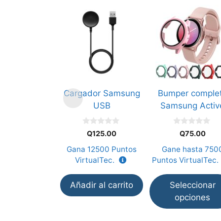
Este
producto
tiene
múltiples
variantes.
Las
opciones
Cargador Samsung
Bumper comple
se
USB
Samsung Activ
pueden
elegir
0
0
en
Q
125.00
Q
75.00
d
d
e
e
la
Gana
12500
Puntos
Gane hasta
750
5
5
página
VirtualTec.
Puntos VirtualTec.
de
producto
Añadir al carrito
Seleccionar
opciones