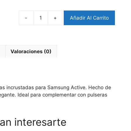
-
+
Añadir Al Carrito
Bumper
Samsung
Active
Sparkle
cantidad
l
Valoraciones (0)
rlas incrustadas para Samsung Active. Hecho de
egante. Ideal para complementar con pulseras
an interesarte