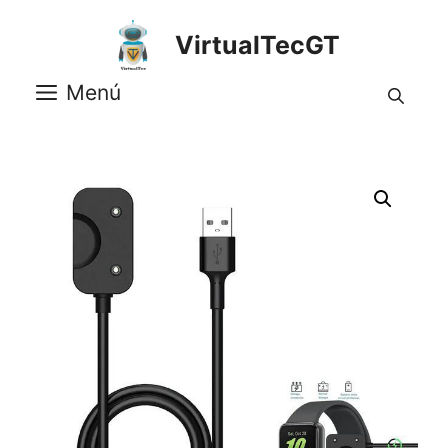
Saltar
al
VirtualTecGT
contenido
Menú