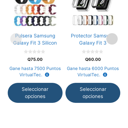
tiene
tiene
múltiples
múltiples
variantes.
variantes.
Las
Las
opciones
opciones
Pulsera Samsung
Protector Samsung
se
se
Galaxy Fit 3 Silicon
Galaxy Fit 3
pueden
pueden
elegir
elegir
0
0
en
en
Q
75.00
Q
60.00
d
d
e
e
la
la
Gane hasta
7500
Puntos
Gane hasta
6000
Puntos
5
5
página
página
VirtualTec.
VirtualTec.
de
de
producto
producto
Seleccionar
Seleccionar
opciones
opciones