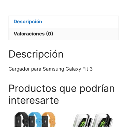
Fit
3
cantidad
Descripción
Valoraciones (0)
Descripción
Cargador para Samsung Galaxy Fit 3
Productos que podrían
interesarte
Este
Este
producto
producto