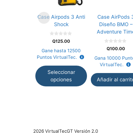
Las
opciones
Case Airpods 3 Anti
Case AirPods 
se
Shock
Diseño BMO –
pueden
Adventure Tim
elegir
0
en
Q
125.00
d
0
e
la
Q
100.00
Gane hasta
12500
d
5
e
página
Puntos VirtualTec.
Gana
10000
Punt
5
de
VirtualTec.
producto
Seleccionar
opciones
Añadir al carrit
2026 VirtualTecGT Versión 2.0