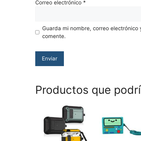
Correo electrónico
*
Guarda mi nombre, correo electrónico 
comente.
Productos que podrí
Este
producto
tiene
múltiples
variantes.