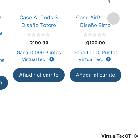
3
Case AirPods 3
Case AirPods 3
C
Diseño Totoro
Diseño Elmo
Di
e
0
0
Q
100.00
Q
100.00
d
d
e
e
Gana
10000
Puntos
Gana
10000
Puntos
Ga
5
5
VirtualTec.
VirtualTec.
V
os
Añadir al carrito
Añadir al carrito
Añ
o
VirtualTecGT
Gu