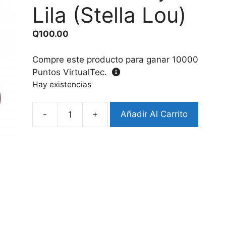
Lila (Stella Lou)
Q
100.00
Compre este producto para ganar
10000
Puntos VirtualTec.
Hay existencias
-
+
Añadir Al Carrito
Case
Airpods
3
Diseño
Conejito
Lila
(Stella
Lou)
cantidad