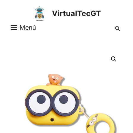
Saltar
al
VirtualTecGT
contenido
Menú