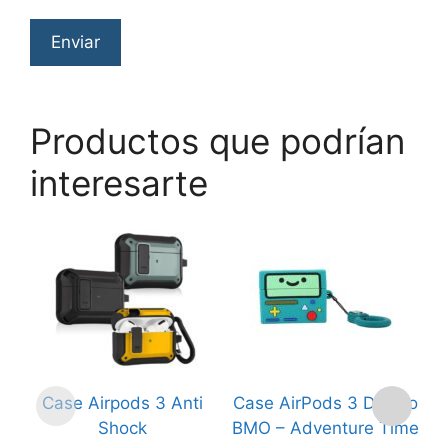
Productos que podrían
interesarte
Este
producto
tiene
múltiples
variantes.
Las
opciones
Case Airpods 3 Anti
Case AirPods 3 Diseño
C
se
Shock
BMO – Adventure Time
pueden