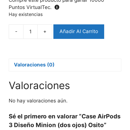
Puntos VirtualTec.
Hay existencias
-
+
Añadir Al Carrito
Case
AirPods
3
Diseño
Minion
Valoraciones (0)
(dos
ojos)
Valoraciones
Osito
cantidad
No hay valoraciones aún.
Sé el primero en valorar “Case AirPods
3 Diseño Minion (dos ojos) Osito”