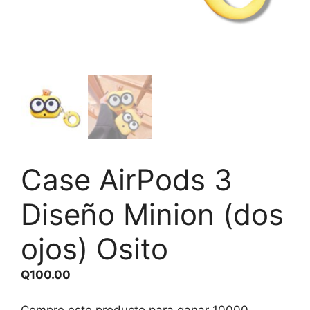
Case AirPods 3
Diseño Minion (dos
ojos) Osito
Q
100.00
Compre este producto para ganar
10000