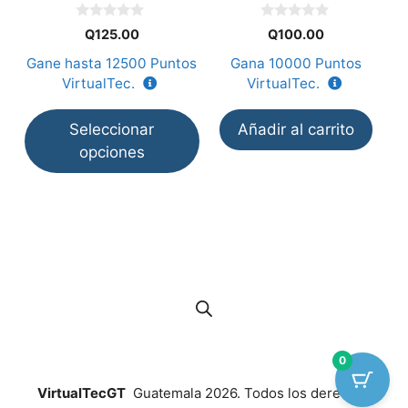
elegir
0
0
en
Q
125.00
Q
100.00
d
d
e
e
la
Gane hasta
12500
Puntos
Gana
10000
Puntos
5
5
página
VirtualTec.
VirtualTec.
de
producto
Seleccionar
Añadir al carrito
opciones
0
VirtualTecGT
Guatemala 2026. Todos los derechos