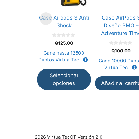
Las
opciones
Case Airpods 3 Anti
Case AirPods 
se
Shock
Diseño BMO –
pueden
Adventure Tim
elegir
0
en
Q
125.00
d
0
e
la
Q
100.00
Gane hasta
12500
d
5
e
página
Puntos VirtualTec.
Gana
10000
Punt
5
de
VirtualTec.
producto
Seleccionar
opciones
Añadir al carrit
2026 VirtualTecGT Versión 2.0