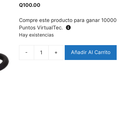
Q
100.00
Compre este producto para ganar
10000
Puntos VirtualTec.
Hay existencias
-
+
Añadir Al Carrito
Case
Airpods
3
Diseño
Snorlax
cantidad