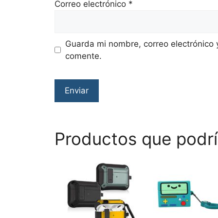
Correo electrónico
*
Guarda mi nombre, correo electrónico 
comente.
Productos que podrí
Este
producto
tiene
múltiples
variantes.