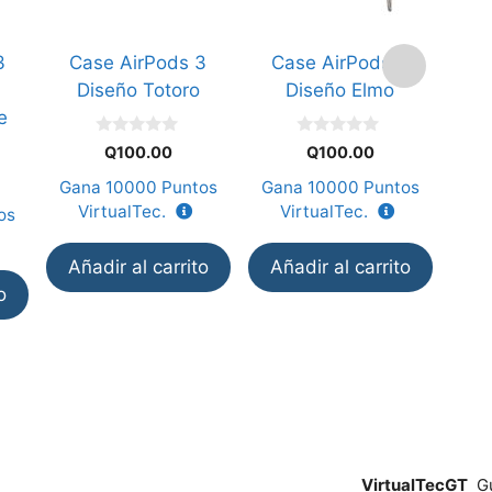
3
Case AirPods 3
Case AirPods 3
C
Diseño Totoro
Diseño Elmo
Di
e
0
0
Q
100.00
Q
100.00
d
d
e
e
Gana
10000
Puntos
Gana
10000
Puntos
Ga
5
5
VirtualTec.
VirtualTec.
V
os
Añadir al carrito
Añadir al carrito
Añ
o
VirtualTecGT
Gu