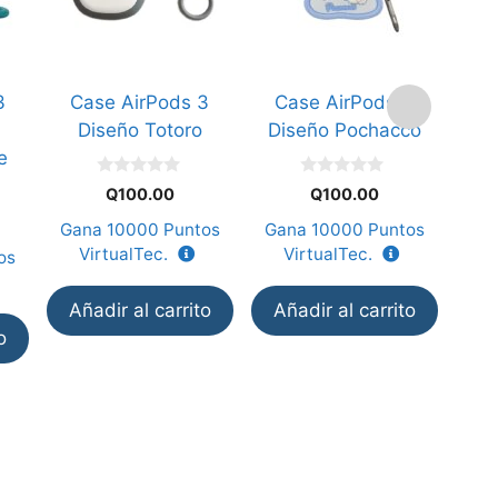
3
Case AirPods 3
Case AirPods 3
C
Diseño Totoro
Diseño Pochacco
e
0
0
Q
100.00
Q
100.00
d
d
e
e
Gana
10000
Puntos
Gana
10000
Puntos
Ga
5
5
VirtualTec.
VirtualTec.
V
os
Añadir al carrito
Añadir al carrito
Añ
o