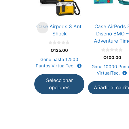
variantes.
Las
opciones
Case Airpods 3 Anti
Case AirPods 
se
Shock
Diseño BMO –
pueden
Adventure Tim
elegir
0
en
Q
125.00
d
0
e
la
Q
100.00
Gane hasta
12500
d
5
e
página
Puntos VirtualTec.
Gana
10000
Punt
5
de
VirtualTec.
producto
Seleccionar
opciones
Añadir al carrit