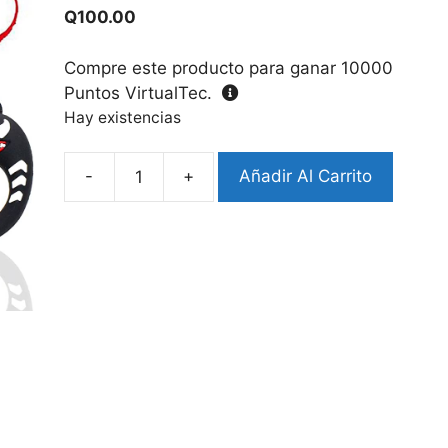
Q
100.00
Compre este producto para ganar
10000
Puntos VirtualTec.
Hay existencias
-
+
Añadir Al Carrito
Case
Airpods
3
Diseño
Venom
cantidad