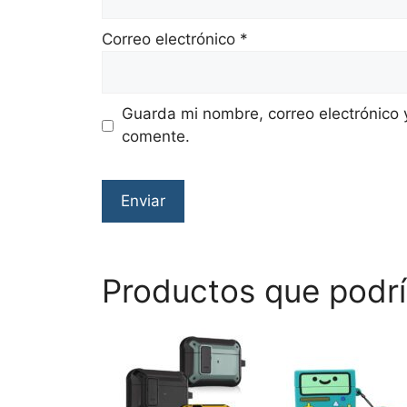
Correo electrónico
*
Guarda mi nombre, correo electrónico 
comente.
Productos que podrí
Este
producto
tiene
múltiples