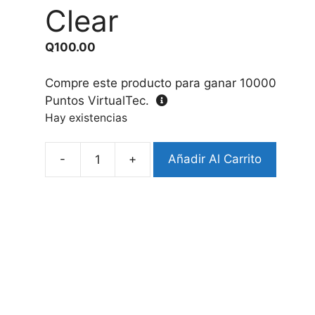
Clear
Q
100.00
Compre este producto para ganar
10000
Puntos VirtualTec.
Hay existencias
-
+
Añadir Al Carrito
Case
Airpods
Pro
3
Diseño
Clear
cantidad