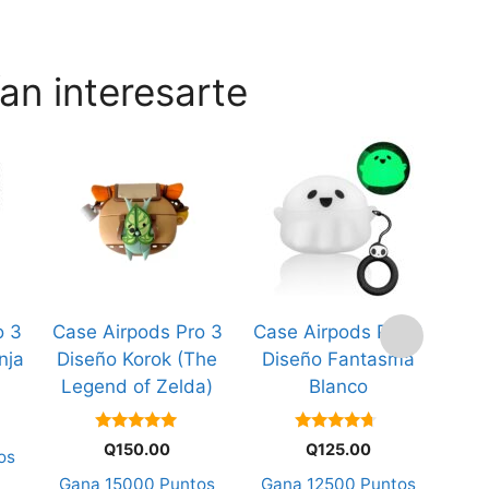
an interesarte
o 3
Case Airpods Pro 3
Case Airpods Pro 3
Cas
nja
Diseño Korok (The
Diseño Fantasma
Di
Legend of Zelda)
Blanco
5.00
4.50
Q
150.00
Q
125.00
os
de 5
de 5
Gana
15000
Puntos
Gana
12500
Puntos
Ga