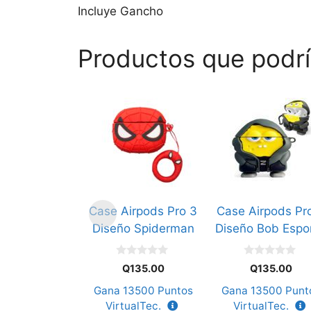
Incluye Gancho
Productos que podrí
Case Airpods Pro 3
Case Airpods Pr
Diseño Spiderman
Diseño Bob Espo
0
0
Q
135.00
Q
135.00
d
d
e
e
Gana
13500
Puntos
Gana
13500
Punt
5
5
VirtualTec.
VirtualTec.