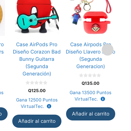
ro
Case AirPods Pro
Case Airpods Pro
Ca
rs
Diseño Corazon Bad
Diseño Llavero Mario
D
Bunny Guitarra
(Segunda
Sp
(Segunda
Generacion)
Generación)
0
Q
135.00
d
0
e
Q
125.00
os
Gana
13500
Puntos
d
5
e
VirtualTec.
Gana
12500
Puntos
Ga
5
VirtualTec.
V
o
Añadir al carrito
Añadir al carrito
Añ