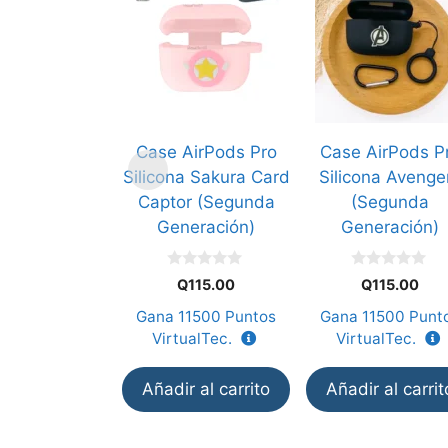
Case AirPods Pro
Case AirPods P
Silicona Sakura Card
Silicona Avenge
Captor (Segunda
(Segunda
Generación)
Generación)
0
0
Q
115.00
Q
115.00
d
d
e
e
Gana
11500
Puntos
Gana
11500
Punt
5
5
VirtualTec.
VirtualTec.
Añadir al carrito
Añadir al carrit