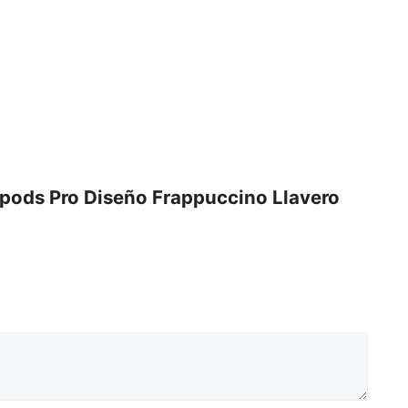
Frappuccino
Llavero
Rosado
(Segunda
Generacion)
cantidad
irpods Pro Diseño Frappuccino Llavero