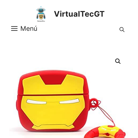
Saltar
al
VirtualTecGT
contenido
Menú