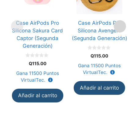
Case AirPods Pro
Case AirPods Pro
Silicona Sakura Card
Silicona Avengers
Captor (Segunda
(Segunda Generación)
Generación)
(
0
Q
115.00
d
0
e
Q
115.00
Gana
11500
Puntos
d
5
e
VirtualTec.
Gana
11500
Puntos
5
VirtualTec.
Añadir al carrito
Añadir al carrito