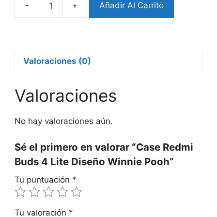
-
+
Añadir Al Carrito
Case
Redmi
Buds
4
Lite
Valoraciones (0)
Diseño
Winnie
Valoraciones
Pooh
cantidad
No hay valoraciones aún.
Sé el primero en valorar “Case Redmi
Buds 4 Lite Diseño Winnie Pooh”
Tu puntuación
*
Tu valoración
*