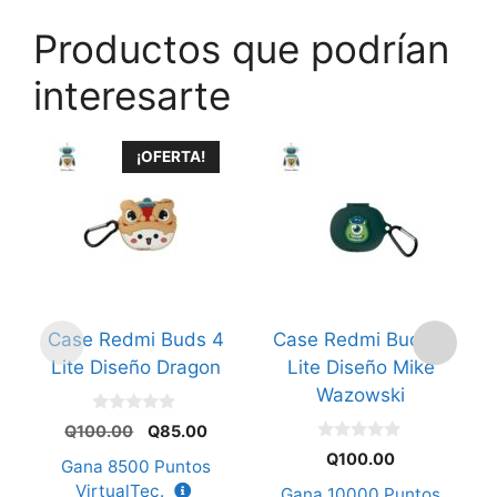
Productos que podrían
interesarte
¡OFERTA!
Case Redmi Buds 4
Case Redmi Buds 4
Lite Diseño Dragon
Lite Diseño Mike
Wazowski
0
El
El
Q
100.00
Q
85.00
d
precio
precio
0
e
Q
100.00
Gana
8500
Puntos
d
5
original
actual
e
VirtualTec.
Gana
10000
Puntos