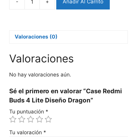
-
+
Añadir Al Carrito
Case
Redmi
Buds
4
Lite
Valoraciones (0)
Diseño
Dragon
Valoraciones
cantidad
No hay valoraciones aún.
Sé el primero en valorar “Case Redmi
Buds 4 Lite Diseño Dragon”
Tu puntuación
*
Tu valoración
*