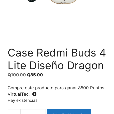
Case Redmi Buds 4
Lite Diseño Dragon
El
El
Q
100.00
Q
85.00
precio
precio
original
actual
Compre este producto para ganar
8500
Puntos
era:
es:
VirtualTec.
Q100.00.
Q85.00.
Hay existencias