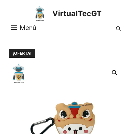
Saltar
al
VirtualTecGT
contenido
Menú
¡OFERTA!