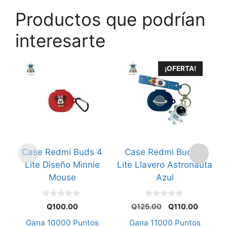
Productos que podrían
interesarte
¡OFERTA!
Case Redmi Buds 4
Case Redmi Buds 4
Lite Diseño Minnie
Lite Llavero Astronauta
Mouse
Azul
0
0
El
El
Q
100.00
Q
125.00
Q
110.00
d
d
precio
precio
e
e
Gana
10000
Puntos
Gana
11000
Puntos
5
5