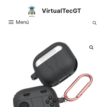
Saltar
al
VirtualTecGT
contenido
Menú