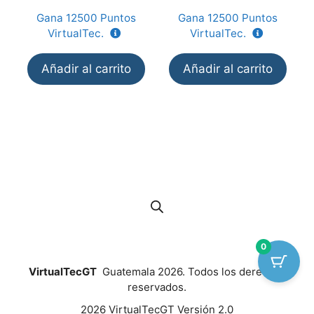
d
d
e
e
Gana
12500
Puntos
Gana
12500
Puntos
5
5
VirtualTec.
VirtualTec.
Añadir al carrito
Añadir al carrito
0
VirtualTecGT
Guatemala 2026. Todos los derechos
reservados.
2026 VirtualTecGT Versión 2.0