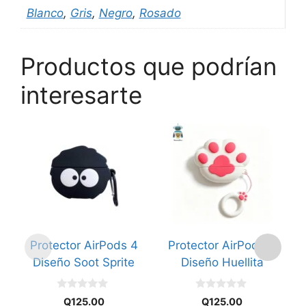
Blanco
,
Gris
,
Negro
,
Rosado
Productos que podrían
interesarte
Protector AirPods 4
Protector AirPods 4
Diseño Soot Sprite
Diseño Huellita
D
0
0
Q
125.00
Q
125.00