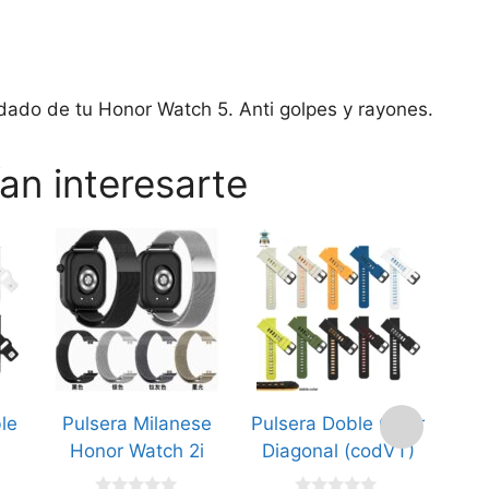
idado de tu Honor Watch 5. Anti golpes y rayones.
an interesarte
Este
Este
producto
producto
tiene
tiene
múltiples
múltiples
variantes.
variantes.
Las
Las
opciones
opciones
le
Pulsera Milanese
Pulsera Doble Color
Cas
se
se
Honor Watch 2i
Diagonal (codVT)
Ea
pueden
pueden
Dis
elegir
elegir