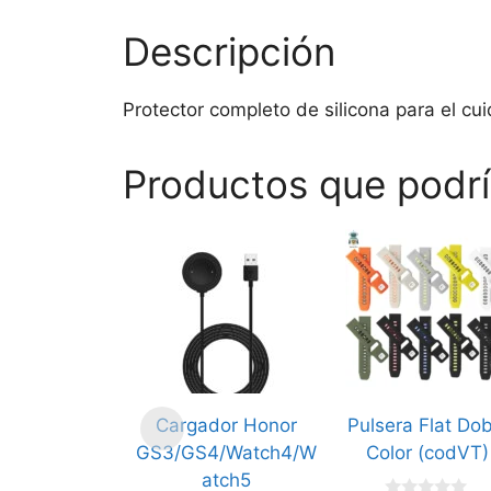
Descripción
Protector completo de silicona para el cu
Productos que podrí
Este
producto
tiene
múltiples
variantes.
Las
opciones
Cargador Honor
Pulsera Flat Dob
se
GS3/GS4/Watch4/W
Color (codVT)
pueden
atch5
elegir