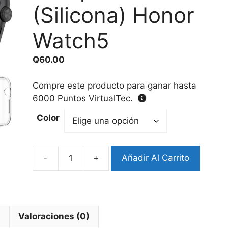
(Silicona) Honor
Watch5
Q
60.00
Compre este producto para ganar hasta
6000
Puntos VirtualTec.
Color
-
+
Añadir Al Carrito
Protector
Completo
(Silicona)
Honor
Watch5
l
Valoraciones (0)
cantidad