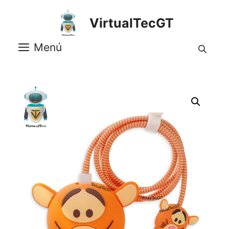
Saltar
al
VirtualTecGT
contenido
Menú