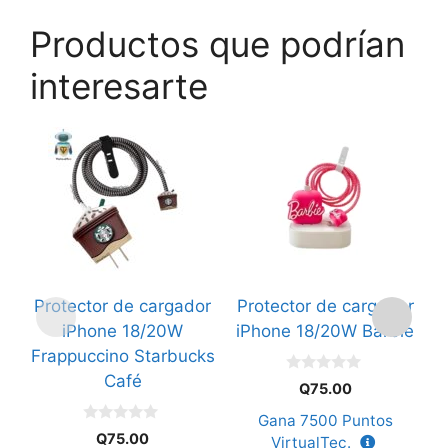
Productos que podrían
interesarte
Protector de cargador
Protector de cargador
P
iPhone 18/20W
iPhone 18/20W Barbie
Frappuccino Starbucks
Café
0
Q
75.00
d
e
Gana
7500
Puntos
5
0
Q
75.00
VirtualTec.
d