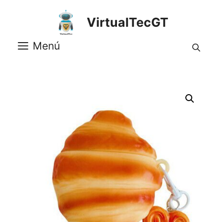
Saltar
al
VirtualTecGT
contenido
Menú