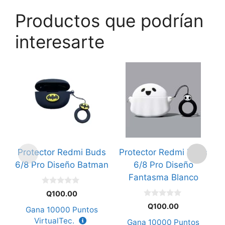
Productos que podrían
interesarte
Protector Redmi Buds
Protector Redmi Buds
6/8 Pro Diseño Batman
6/8 Pro Diseño
Fantasma Blanco
0
Q
100.00
d
0
e
Q
100.00
Gana
10000
Puntos
d
5
e
VirtualTec.
Gana
10000
Puntos
5