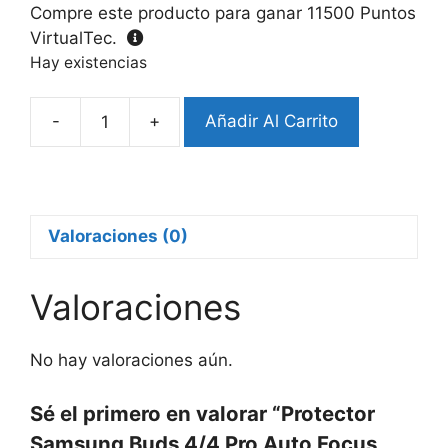
Compre este producto para ganar
11500
Puntos
VirtualTec.
Hay existencias
-
+
Añadir Al Carrito
Protector
Samsung
Buds
4/4
Pro
Valoraciones (0)
Auto
Focus
Valoraciones
Gris
cantidad
No hay valoraciones aún.
Sé el primero en valorar “Protector
Samsung Buds 4/4 Pro Auto Focus