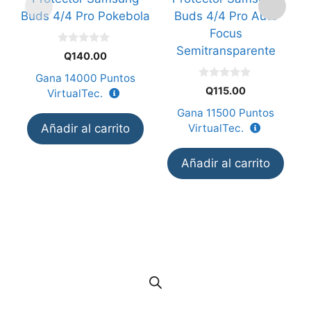
Buds 4/4 Pro Pokebola
Buds 4/4 Pro Auto
Focus
Semitransparente
0
Q
140.00
d
e
Gana
14000
Puntos
5
0
Q
115.00
VirtualTec.
d
e
Gana
11500
Puntos
5
Añadir al carrito
VirtualTec.
Añadir al carrito