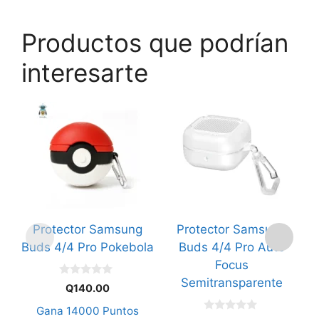
Productos que podrían
interesarte
Protector Samsung
Protector Samsung
Buds 4/4 Pro Pokebola
Buds 4/4 Pro Auto
Focus
Semitransparente
0
Q
140.00
d
e
Gana
14000
Puntos
5