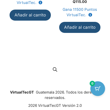
0
Q
115.00
VirtualTec.
d
e
Gana
11500
Puntos
5
Añadir al carrito
VirtualTec.
Añadir al carrito
0
VirtualTecGT
Guatemala 2026. Todos los derechos
reservados.
2026 VirtualTecGT Versión 2.0