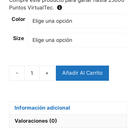
Puntos VirtualTec.
Color
Size
-
+
Añadir Al Carrito
Pulsera
Eslabón
elegant
en
V
Información adicional
Apple
Valoraciones (0)
Watch
cantidad