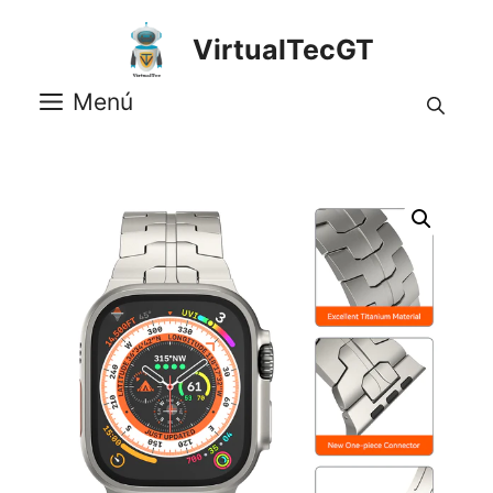
Saltar
al
VirtualTecGT
contenido
Menú