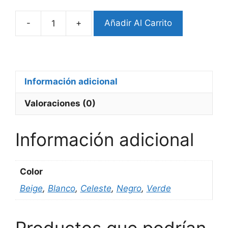
-
+
Añadir Al Carrito
Pulsera
Whoop
5.0
Elastic
Black
Información adicional
SuperKnit
Valoraciones (0)
cantidad
Información adicional
Color
Beige
,
Blanco
,
Celeste
,
Negro
,
Verde