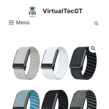
Saltar
al
VirtualTecGT
contenido
Menú