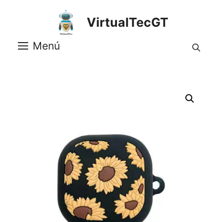
Saltar
al
VirtualTecGT
contenido
Menú