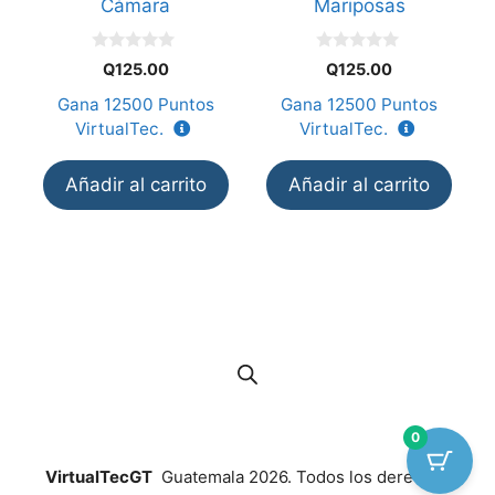
Cámara
Mariposas
0
0
Q
125.00
Q
125.00
d
d
e
e
Gana
12500
Puntos
Gana
12500
Puntos
5
5
VirtualTec.
VirtualTec.
Añadir al carrito
Añadir al carrito
0
VirtualTecGT
Guatemala 2026. Todos los derechos