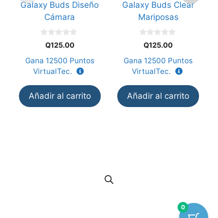
Galaxy Buds Diseño
Galaxy Buds Clear
Cámara
Mariposas
0
0
Q
125.00
Q
125.00
d
d
e
e
Gana
12500
Puntos
Gana
12500
Puntos
5
5
VirtualTec.
VirtualTec.
Añadir al carrito
Añadir al carrito
0