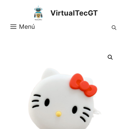
Saltar
al
VirtualTecGT
contenido
Menú