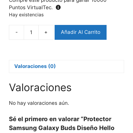
Puntos VirtualTec.
Hay existencias
-
+
Añadir Al Carrito
Protector
Samsung
Galaxy
Buds
Diseño
Valoraciones (0)
Hello
Kitty
Valoraciones
cantidad
No hay valoraciones aún.
Sé el primero en valorar “Protector
Samsung Galaxy Buds Diseño Hello