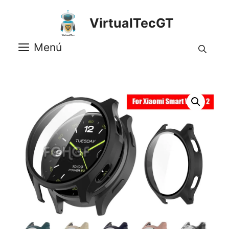
Saltar
al
VirtualTecGT
contenido
Menú