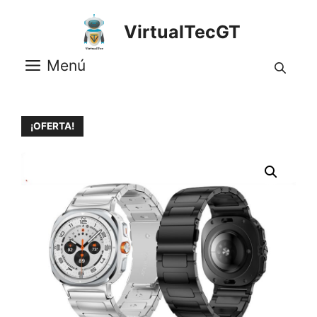
Saltar
al
VirtualTecGT
contenido
Menú
¡OFERTA!