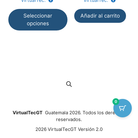
VirtualTec.
VirtualTec.
de
d
producto
p
Seleccionar
Añadir al carrito
opciones
0
VirtualTecGT
Guatemala 2026. Todos los derechos
reservados.
2026 VirtualTecGT Versión 2.0