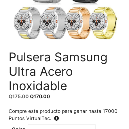
Pulsera Samsung
Ultra Acero
Inoxidable
El
El
Q
175.00
Q
170.00
precio
precio
original
actual
Compre este producto para ganar hasta
17000
era:
es:
Puntos VirtualTec.
Q175.00.
Q170.00.