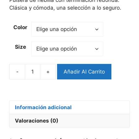
Clásica y cómoda, una selección a lo seguro.
Color
Size
-
+
Añadir Al Carrito
Pulsera
Redonda
Hebilla
(codVT)
cantidad
Información adicional
Valoraciones (0)