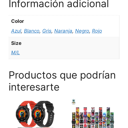
Información adicional
Color
Azul
,
Blanco
,
Gris
,
Naranja
,
Negro
,
Rojo
Size
M/L
Productos que podrían
interesarte
Este
Este
Es
producto
producto
p
tiene
tiene
ti
múltiples
múltiples
mú