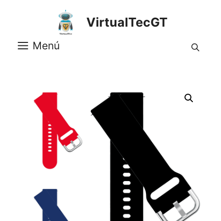
Saltar
al
VirtualTecGT
contenido
Menú