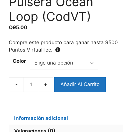
Pulsera Ocean
Loop (CodVT)
Q
95.00
Compre este producto para ganar hasta
9500
Puntos VirtualTec.
Color
-
+
Añadir Al Carrito
Pulsera
Ocean
Loop
(CodVT)
cantidad
Información adicional
Valoraciones (0)