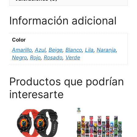
Información adicional
Color
Amarillo
,
Azul
,
Beige
,
Blanco
,
Lila
,
Naranja
,
Negro
,
Rojo
,
Rosado
,
Verde
Productos que podrían
interesarte
Este
Este
Es
producto
producto
p
tiene
tiene
ti
múltiples
múltiples
mú