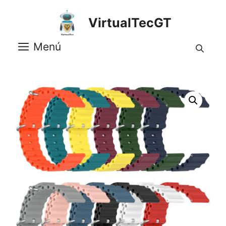
Saltar
al
VirtualTecGT
contenido
Menú